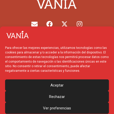
E
F
X
I
n
a
-
n
v
c
t
s
e
e
w
t
l
b
i
a
Para ofrecer las mejores experiencias, utilizamos tecnologías como las
o
o
t
g
cookies para almacenar y/o acceder a la información del dispositivo. El
p
o
t
r
consentimiento de estas tecnologías nos permitirá procesar datos como
el comportamiento de navegación o las identificaciones únicas en este
e
k
e
a
sitio. No consentir o retirar el consentimiento, puede afectar
r
m
negativamente a ciertas características y funciones.
Financiado por la
Unión
Europea – NextGenerationEU
Aceptar
Rechazar
Ver preferencias