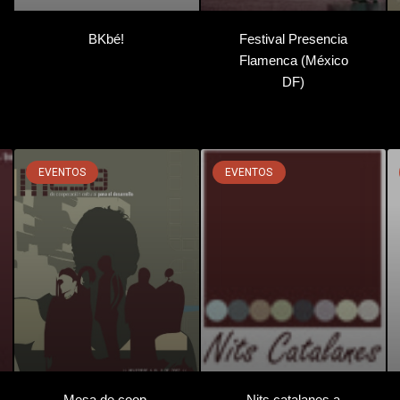
BKbé!
Festival Presencia
Flamenca (México
DF)
EVENTOS
EVENTOS
Mesa de coop.
Nits catalanes a