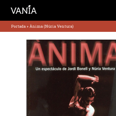
Ir
al
contenido
Portada
»
Ànima (Núria Ventura)