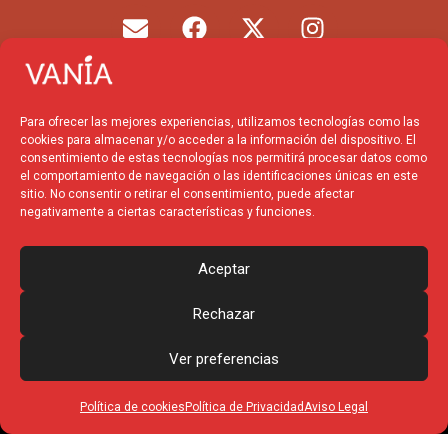
E
F
X
I
n
a
-
n
v
c
t
s
e
e
w
t
l
b
i
a
Para ofrecer las mejores experiencias, utilizamos tecnologías como las
o
o
t
g
cookies para almacenar y/o acceder a la información del dispositivo. El
p
o
t
r
consentimiento de estas tecnologías nos permitirá procesar datos como
el comportamiento de navegación o las identificaciones únicas en este
e
k
e
a
sitio. No consentir o retirar el consentimiento, puede afectar
r
m
negativamente a ciertas características y funciones.
Financiado por la
Unión
Europea – NextGenerationEU
Aceptar
Rechazar
Ver preferencias
Política de cookies
Política de Privacidad
Aviso Legal
© 2025 Vania Produccions
– Todos los derechos