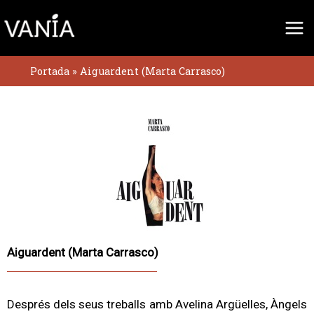
Vés
al
contingut
Portada
»
Aiguardent (Marta Carrasco)
Aiguardent (Marta Carrasco)
Després dels seus treballs amb Avelina Argüelles, Àngels