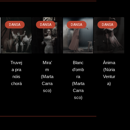
DANSA
DANSA
DANSA
DANSA
Truvej
Mira’
Blanc
Ànima
a pra
m
d’omb
(Núria
nóis
(Marta
ra
Ventur
chorá
Carra
(Marta
a)
sco)
Carra
sco)