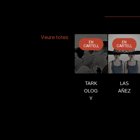
Veure totes
EN
EN
CARTELL
CARTELL
TARK
LAS
OLOG
AÑEZ
Y