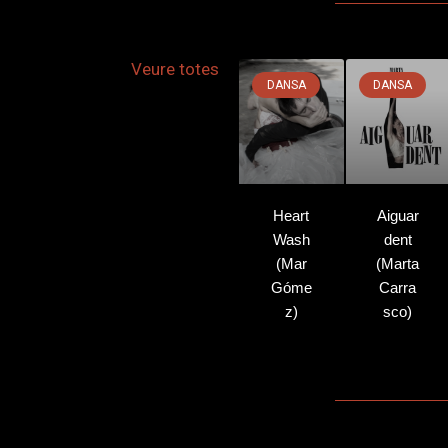
Veure totes
DANSA
DANSA
Heart
Aiguar
Wash
dent
(Mar
(Marta
Góme
Carra
z)
sco)