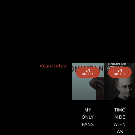
Veure totes
EN
EN
CARTELL
CARTELL
MY
TIMÓ
ONLY
N DE
FANS
ATEN
AS