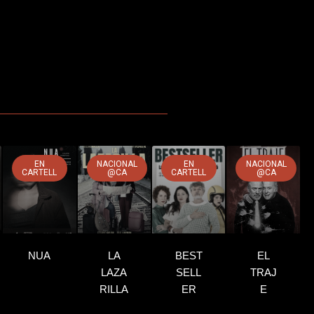
EN
NACIONAL
EN
NACIONAL
CARTELL
@CA
CARTELL
@CA
NUA
LA
BEST
EL
LAZA
SELL
TRAJ
RILLA
ER
E