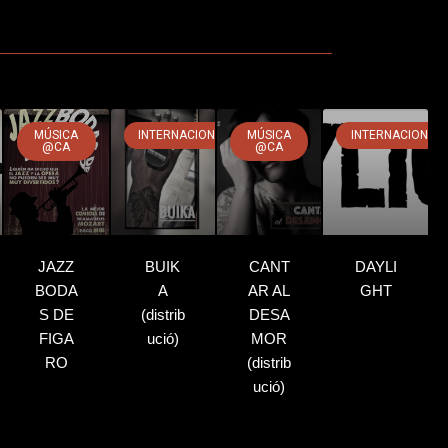
MÚSICA
INTERNACIONAL
MÚSICA
INTERNACIONAL
@CA
@CA
JAZZ
BUIK
CANT
DAYLI
BODA
A
AR AL
GHT
S DE
(distrib
DESA
FIGA
ució)
MOR
RO
(distrib
ució)