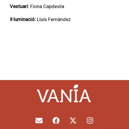
Vestuari:
Fiona Capdevila
Il·luminació:
Lluís Fernández
E
F
X
I
n
a
-
n