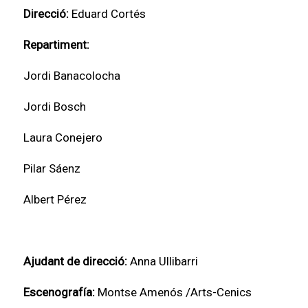
Direcció:
Eduard Cortés
Repartiment:
Jordi Banacolocha
Jordi Bosch
Laura Conejero
Pilar Sáenz
Albert Pérez
Ajudant de d
irecció:
Anna Ullibarri
Escenografía:
Montse Amenós /Arts-Cenics