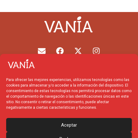
E
F
X
I
n
a
-
n
v
c
t
s
e
e
w
t
l
b
i
a
Para ofrecer las mejores experiencias, utilizamos tecnologías como las
o
o
t
g
cookies para almacenar y/o acceder a la información del dispositivo. El
p
o
t
r
consentimiento de estas tecnologías nos permitirá procesar datos como
el comportamiento de navegación o las identificaciones únicas en este
e
k
e
a
sitio. No consentir o retirar el consentimiento, puede afectar
r
m
negativamente a ciertas características y funciones.
Financiado por la
Unión
Europea – NextGenerationEU
Aceptar