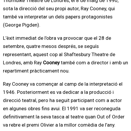
Thorndike Theatre de Londres, el 8 de maig de 1990,
sota la direcció del seu propi autor, Ray Cooney, qui
també va interpretar un dels papers protagonistes
(George Pigden).
L’èxit immediat de l’obra va provocar que el 28 de
setembre, quatre mesos després, se seguís
representant, aquest cop al Shaftesbury Theatre de
Londres, amb Ray
Cooney
també com a director i amb un
repartiment pràcticament nou.
Ray Cooney va començar al camp de la interpretació el
1946. Posteriorment es va dedicar a la producció i
direcció teatral, pero ha seguit participant com a actor
en algunes obres fins avui. El 1991 va ser reconeguda
definitivament la seva tasca al teatre quan Out of Order
va rebre el premi Olivier a la millor comèdia de l’any.