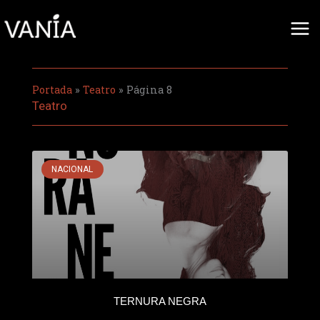
Ir
al
contenido
Portada
»
Teatro
»
Página 8
Teatro
NACIONAL
TERNURA NEGRA