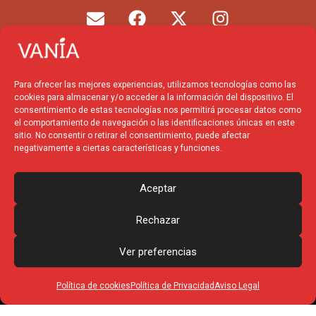
E
F
X
I
n
a
-
n
v
c
t
s
e
e
w
t
l
b
i
a
Para ofrecer las mejores experiencias, utilizamos tecnologías como las
o
o
t
g
cookies para almacenar y/o acceder a la información del dispositivo. El
p
o
t
r
consentimiento de estas tecnologías nos permitirá procesar datos como
el comportamiento de navegación o las identificaciones únicas en este
e
k
e
a
sitio. No consentir o retirar el consentimiento, puede afectar
r
m
negativamente a ciertas características y funciones.
Financiado por la
Unión
Europea – NextGenerationEU
Aceptar
Rechazar
Ver preferencias
Política de cookies
Política de Privacidad
Aviso Legal
© 2025 Vania Produccions
– Todos los derechos