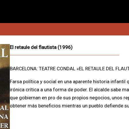
El retaule del flautista (1996)
BARCELONA: TEATRE CONDAL «EL RETAULE DEL FLAU
Farsa política y social en una aparente historia infantil
irónica crítica a una forma de poder. El alcalde sabe m
que gobiernan en pro de sus propios negocios, unos re
obtener más beneficios mientras un pueblo defiende s