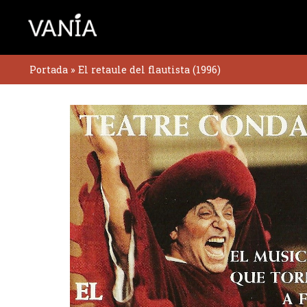
Ir
al
contenido
Portada
»
El retaule del flautista (1996)