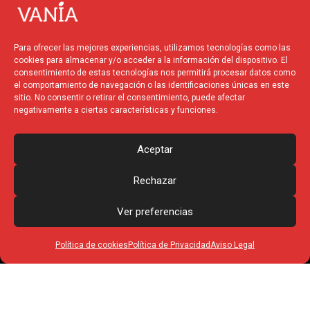
v
c
t
s
e
e
w
t
l
b
i
a
Para ofrecer las mejores experiencias, utilizamos tecnologías como las
o
o
t
g
cookies para almacenar y/o acceder a la información del dispositivo. El
p
o
t
r
consentimiento de estas tecnologías nos permitirá procesar datos como
el comportamiento de navegación o las identificaciones únicas en este
e
k
e
a
sitio. No consentir o retirar el consentimiento, puede afectar
r
m
negativamente a ciertas características y funciones.
Financiado por la
Unión
Europea – NextGenerationEU
Aceptar
Rechazar
Ver preferencias
Política de cookies
Política de Privacidad
Aviso Legal
© 2025 Vania Produccions
– Todos los derechos
reservados