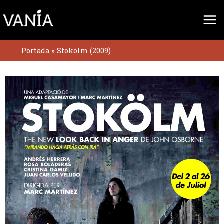
Ir
al
contenido
Portada
»
Stokölm (2009)