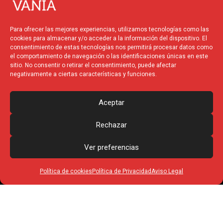
v
c
t
s
e
e
w
t
l
b
i
a
Para ofrecer las mejores experiencias, utilizamos tecnologías como las
o
o
t
g
cookies para almacenar y/o acceder a la información del dispositivo. El
p
o
t
r
consentimiento de estas tecnologías nos permitirá procesar datos como
el comportamiento de navegación o las identificaciones únicas en este
e
k
e
a
sitio. No consentir o retirar el consentimiento, puede afectar
r
m
negativamente a ciertas características y funciones.
Financiado por la
Unión
Europea – NextGenerationEU
Aceptar
Rechazar
Ver preferencias
Política de cookies
Política de Privacidad
Aviso Legal
© 2025 Vania Produccions
– Todos los derechos
reservados