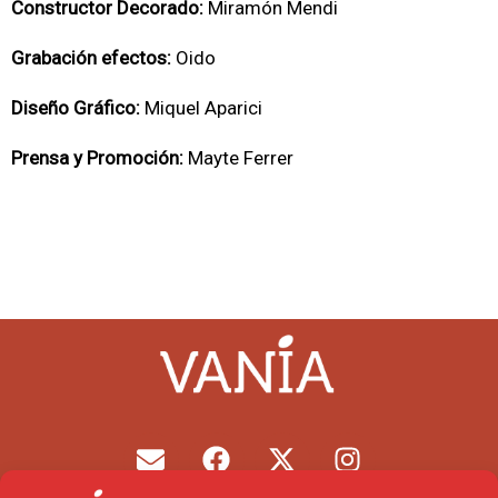
Constructor Decorado:
Miramón Mendi
Grabación efectos:
Oido
Diseño Gráfico:
Miquel Aparici
Prensa y Promoción:
Mayte Ferrer
E
F
X
I
n
a
-
n