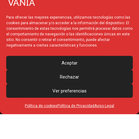
e
e
w
t
l
b
i
a
Para ofrecer las mejores experiencias, utilizamos tecnologías como las
o
o
t
g
cookies para almacenar y/o acceder a la información del dispositivo. El
p
o
t
r
consentimiento de estas tecnologías nos permitirá procesar datos como
el comportamiento de navegación o las identificaciones únicas en este
e
k
e
a
sitio. No consentir o retirar el consentimiento, puede afectar
r
m
negativamente a ciertas características y funciones.
Financiado por la
Unión
Europea – NextGenerationEU
Aceptar
Rechazar
Ver preferencias
Política de cookies
Política de Privacidad
Aviso Legal
© 2025 Vania Produccions
– Todos los derechos
reservados