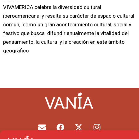
VIVAMERICA celebra la diversidad cultural
iberoamericana, y resalta su carácter de espacio cultural
común, como un gran acontecimiento cultural, social y
festivo que busca difundir anualmente la vitalidad del
pensamiento, la cultura y la creación en este ámbito
geográfico
E
F
X
I
n
a
-
n
v
c
t
s