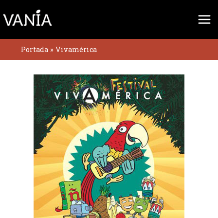
Ir
al
contenido
Portada
»
Vivamérica