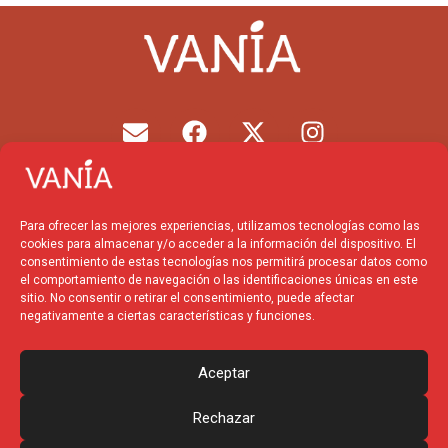
E
F
X
I
n
a
-
n
v
c
t
s
e
e
w
t
l
b
i
a
Para ofrecer las mejores experiencias, utilizamos tecnologías como las
o
o
t
g
cookies para almacenar y/o acceder a la información del dispositivo. El
p
o
t
r
consentimiento de estas tecnologías nos permitirá procesar datos como
el comportamiento de navegación o las identificaciones únicas en este
e
k
e
a
sitio. No consentir o retirar el consentimiento, puede afectar
r
m
negativamente a ciertas características y funciones.
Financiado por la
Unión
Europea – NextGenerationEU
Aceptar
Rechazar