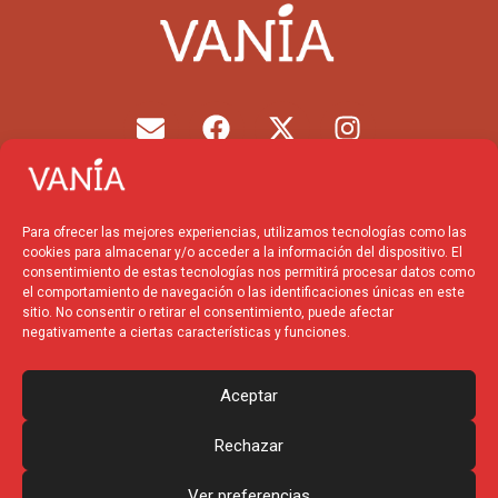
E
F
X
I
n
a
-
n
v
c
t
s
e
e
w
t
l
b
i
a
Para ofrecer las mejores experiencias, utilizamos tecnologías como las
o
o
t
g
cookies para almacenar y/o acceder a la información del dispositivo. El
p
o
t
r
consentimiento de estas tecnologías nos permitirá procesar datos como
el comportamiento de navegación o las identificaciones únicas en este
e
k
e
a
sitio. No consentir o retirar el consentimiento, puede afectar
r
m
negativamente a ciertas características y funciones.
Financiado por la
Unión
Europea – NextGenerationEU
Aceptar
Rechazar
Ver preferencias