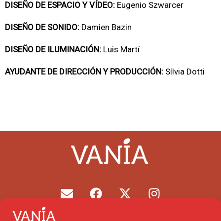
DISEÑO DE ESPACIO Y VÍDEO:
Eugenio Szwarcer
DISEÑO DE SONIDO:
Damien Bazin
DISEÑO DE ILUMINACIÓN:
Luis Martí
AYUDANTE DE DIRECCIÓN Y PRODUCCIÓN:
Sílvia Dotti
E
F
X
I
n
a
-
n
v
c
t
s